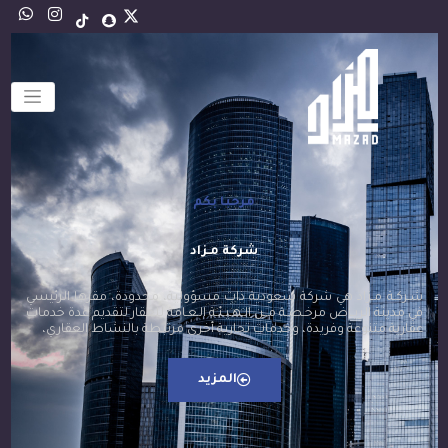
الصفحة الرئيسية
مرحبا بكم
شركة مـزاد
شـركـة مـزاد هي شركة سعودية ذات مسؤولية، محدودة، مقرها الرئيسي
في مدينة الريـاض مرخـصـة مــن الـهـيـئـة الـعـامة للعقار لتقديم عدة خدمات
عقارية متنوعة وفريدة، وخدمات تجارية أخرى مرتبطة بالنشاط العقاري،
المزيد