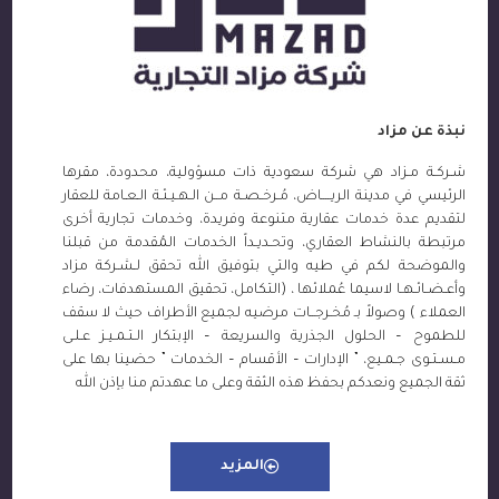
نبذة عن مزاد
شـركـة مـزاد هي شركة سعودية ذات مسؤولية، محدودة، مقرها
الرئيسي في مدينة الريــــاض، مُـرخـصـة مــن الـهـيـئـة الـعـامة للعقار
لتقديم عدة خدمات عقارية متنوعة وفريدة، وخدمات تجارية أخرى
مرتبطة بالنشاط العقاري، وتحـديـداً الخدمات المُقدمة من قبلنا
والموضحة لكم في طيه والتي بتوفيق الله تحقق لـشـركة مزاد
وأعـضـائـهـا لاسيما عُملائها ، (التكامل، تحقيق المستهدفات، رضاء
العملاء ) وصولاً بـ مُخـرجــات مرضيه لجميع الأطراف حيث لا سقف
للطموح – الحلول الجذرية والسريعة – الإبتكار الـتـمـيـز عـلـى
مـسـتـوى جـمـيع، ” الإدارات – الأقسام – الخدمات ” حضينا بها على
ثقة الجميع ونعدكم بحفظ هذه الثقة وعلى ما عهدتم منا بإذن الله
المزيد