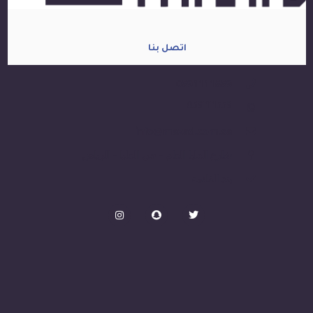
اتصل بنا
0591111559
0591111559
info@mazad.com.sa
شارع العليا العام - حي العليا - الرياض
بند القائمة