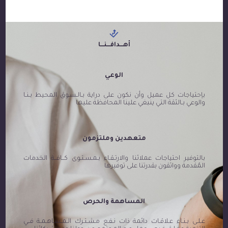
أهـــدافـــنـــا
الوعي
بإحتياجات كل عميل وأن نكون على دراية بـالـسـوق المحيط بـنـا
والوعي بـالثقة التي ينبغي علينا المحافظة عليها
متعهدين وملتزمون
بالتوفير احتياجات عملائنا والارتـقـاء بـمـسـتـوى كــافــة الخدمات
المُقدمة وواثقون بقدرتنا على توفيرها
المساهمة والحرص
عـلـى بـنـاء عـلاقـات دائمة ذات نـفـع مـشـتـرك الـمـسـاهـمـة فــي