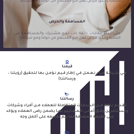
التنمية وخـلـق فـرص عمل مـع المجتمع من حولنا ومع شركائنا
المساهمة والحرص
عـلـى بـنـاء عـلاقـات دائمة ذات نـفـع مـشـتـرك والـمـسـاهـمـة فــي
التنمية وخـلـق فـرص عمل مـع المجتمع من حولنا ومع شركائنا
قيمنا
فــي شــركــة مـزاد نـعـمـل فـي إطـار قـيـم نـؤمـن بها لتحقيق (رؤيتنا –
ورسالتنا)
رسالتنا
تـقـديـم بـاقـة مـــن الـخـدمـات المتكاملة للعملاء مــن أفراد وشركات
ومستثمرين وفــق أعــلــى الـمـعـايـيـر بـمـا يضمن رضى العملاء ويؤكد
على القيمة المضافة لما يتم تقديمه على أكمل وجه