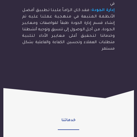
في
إدارة الجودة:
فـقـد كـان الـزامـاً عـلـيـنـا تـطـبـيـق أفـضـل
الأنـظـمـة الـمـتـبـعة فـي مـنـهـجـيـة عـمـلـنـا عـلـيـه تم
إنشاء قسم إدارة الجودة طبقاً لمواصفات ومـعـايـيـر
الـجـودة، مـن أجـل الـوصـول إلى تنسيق وتوجيه أنشطتنا
وخدماتنا لـتـحـقـيـق أعـلى مـعـايـيـر الأداء لـتـلـبـيـة
متطلبات العملاء وتحسين الكفاءة والفاعلية بشكل
مستمر
خدماتنا