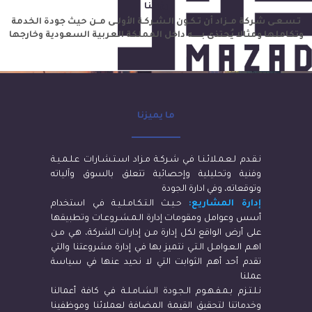
رؤيتنا
تـسـعـى شـركة مــزاد أن تـكـون الـشـركـة الأولــى مــن حيث جودة الخدمة
وتكاملها ومثالا يُحتذى بــــــه داخل المملكة العربية السعودية وخارجها
ما يميزنا
نـقـدم لـعـمـلائـنـا فـي شـركـة مـزاد اسـتـشـارات عـلـمـيـة
وفنية وتحليلية وإحصائية تتعلق بالسوق وآلياته
وتوقعاته، وفي ادارة الجودة
إدارة المشاريع:
حـيـث الـتـكـامـلـيـة فـي استخدام
أسس وعوامل ومقومات إدارة الـمـشـروعـات وتطبيقها
على أرض الواقع لكل إدارة مـن إدارات الشركة، هـي مـن
اهـم الـعـوامـل الـتـي نتميز بها فـي إدارة مشروعتنا والتي
تقدم أحد أهم الثوابت التي لا نحيد عنها في سياسة
عملنا
نـلـتـزم بـمـفـهـوم الـجـودة الـشـامـلـة فـي كافة أعمالنا
وخدماتنا لتحقيق القيمة المضافة لعملائنا وموظفينا