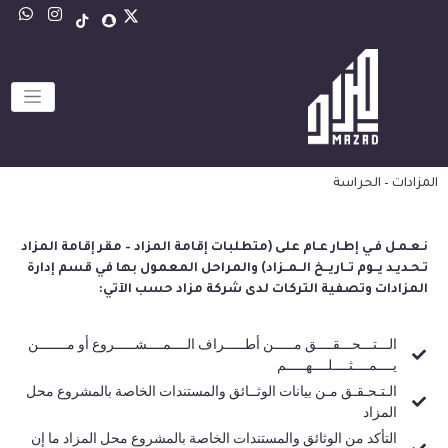
المزادات – الحراسة
نـعـمـل فـي إطـار عـام على (متطلبات إقامة المزاد – مقر إقامة المزاد
تـحـديـد يــوم تــاريــخ الــمــزاد) والمراحل المعمول بها في قسم إدارة
المزادات وتصفية التركات لدى شركة مزاد حسب الآتي:
الـــتـــحـــقــــق مـــــن أطـــــراف الــــمــــشـــــروع أو مـــــــن
يــــمــــثــــلــــهـــــم
الـتـحـقـق مـن بيانات الوثــائق والمستندات الخاصة بالمشروع محل
المزاد
التأكد من الوثائق والمستندات الخاصة بالمشروع محل المزاد ما إن