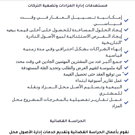
مستهدفات إدارة المزادات وتصفية التركات
إمـــكــانـــيـــة تـــســـيـــيـــل الـــعـــقـــار فـــــي وقــــــت
قــــيــــاســــــي
إيـجـاد الـحـلـول الـمـسـاعــدة لـلـحـصـول عـلـى أعـلـى قـيـمـة بـيعيه
إيـجـاد الـــفـــرص الاسـتـثـنـائـيـة لـبـيـع الأصــول الـنـادرة
"الـتـاريـخـية
إنــهـاء الـشـراكـات بـشـكـل احـتـرافـي وفـي مـدة زمـنـيـة
قـيـاسـيـة
جـمـع أكـبـر عدد من المشترين المهتمين الجادين في وقت محدد
آلية ملموسـة لتقييم العرض والطلب وتحديد الفئة المستهدفة
ً من توقيع العقد حتى تحصيل القيمة
عمل تقارير أسبوعية ابـتـداء
الـبـيـعـيـة وتــســلــيـم الأصــل مـحـل الـــمــزاد ونـقـلـه
لـلـمـشـتــري
عــمــل تــقــاريــر تـفـصـيـلـيـة بـالـمـخـرجـات الـمـشـروع مـحـل
المزاد
الحراســـة القضائية
نقوم بأعمال الحراسة القضائية وتقديم خدمات إدارة الأصول محل