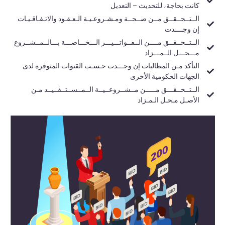
كانت بحاجة، للتحديث – التعديل
الــتــحــقــق مــن صــحــة ومـشـروعـيـة الـعـقـود والاتـفـاقـيـات
إن وجــــدت
الــتــحــقــق مــــن الــفــواتـــيـــر الـــخـــاصـــة بـــالــمــشــروع
مـــحـــل الــمـــزاد
التأكد مـن المطالبات إن وجـــدت حـسـب القنوات المتوفرة لدى
الجهات الحكومية الأخرى
الــتــحــقـــق مـــــن مــشــروعــيــة الــمــســتــفــيــد مـن
الأصـل مـحـل الـمـزاد