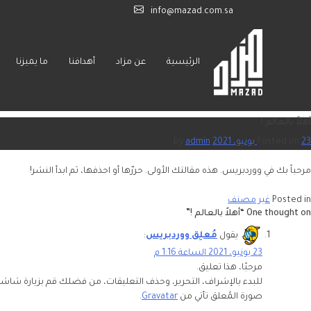
info@mazad.com.sa
الرئيسية
عن مزاد
أهدافنا
ما يميزنا
أهلاً بالعالم !
23 يونيو، 2021
Posted on
by
admin
مرحباً بك في ووردبريس. هذه مقالتك الأولى. حررّها أو احذفها، ثم ابدأ النشر!
Posted in
غير مصنف
One thought on “
أهلاً بالعالم !
”
يقول
مُعلِق ووردبريس
:
23 يونيو، 2021 الساعة 1:16 م
مرحبًا، هذا تعليق.
للبدء بالإشراف، التحرير، وحذف التعليقات، من فضلك قم بزيارة شاشة 
صورة المُعلق تأتي من
Gravatar
.